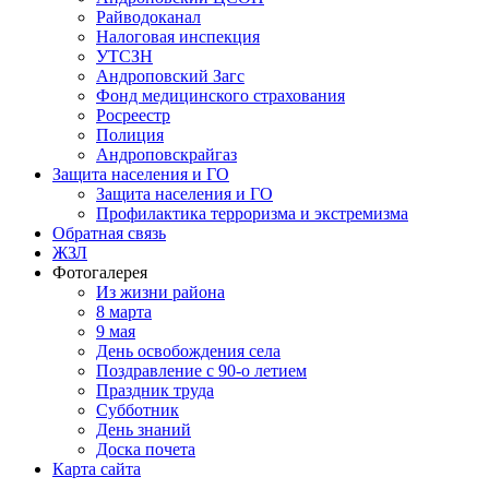
Райводоканал
Налоговая инспекция
УТСЗН
Андроповский Загс
Фонд медицинского страхования
Росреестр
Полиция
Андроповскрайгаз
Защита населения и ГО
Защита населения и ГО
Профилактика терроризма и экстремизма
Обратная связь
ЖЗЛ
Фотогалерея
Из жизни района
8 марта
9 мая
День освобождения села
Поздравление с 90-о летием
Праздник труда
Субботник
День знаний
Доска почета
Карта сайта