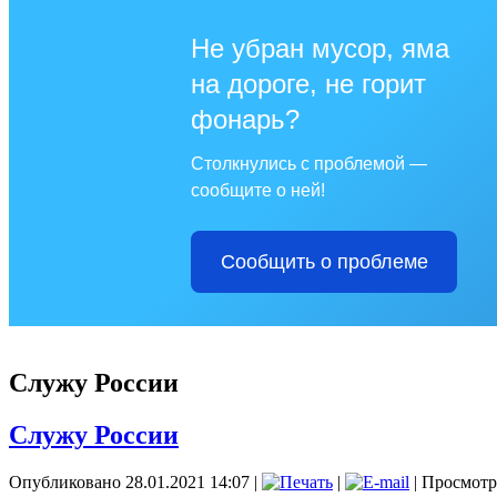
Не убран мусор, яма
на дороге, не горит
фонарь?
Столкнулись с проблемой —
сообщите о ней!
Сообщить о проблеме
Служу России
Служу России
Опубликовано 28.01.2021 14:07
|
|
| Просмотр