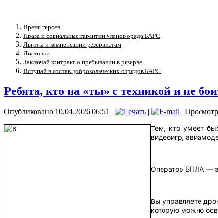
Время героев
Права и социальные гарантии членов оряда БАРС
Льготы и компенсации резервистам
Листовки
Заключай контракт о пребывании в резерве
Вступай в состав добровольческих отрядов БАРС
Ребята, кто на «ты» с техникой и не бо
Опубликовано 10.04.2026 06:51
|
|
| Просмотр
Тем, кто умеет бы
видеоигр, авиамод
Оператор БПЛА — э
Вы управляете дрон
которую можно осв