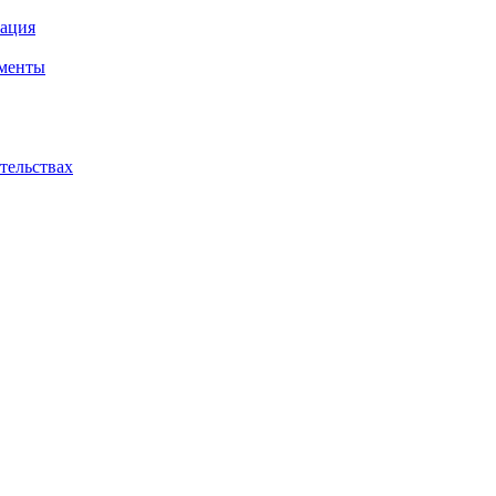
ация
ументы
ательствах