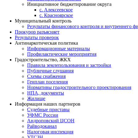
Инициативное бюджетирование округа
с. Алексеевское
с. Красноярское
Муниципальный контроль
Результаты финансового контроля и внутреннего ф
Прокурор разъясняет
Результаты проверок
Антинаркотическая политика
Информационные материалы
Профилактические мероприятия
Градостроительство, ЖКХ
Правила землепользования и застройки
Публичные слушания
Схемы снабжения
Генплан поселения
Нормативы градостроительного проектирования
НПА, документы
Жилище
Информация наших партнеров
Судебные приставы
УФМС России
Андроповский ЦСОН
Райводоканал
Налоговая инспекция
УТСЗН