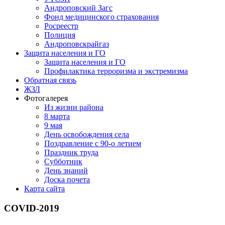
Андроповский Загс
Фонд медицинского страхования
Росреестр
Полиция
Андроповскрайгаз
Защита населения и ГО
Защита населения и ГО
Профилактика терроризма и экстремизма
Обратная связь
ЖЗЛ
Фотогалерея
Из жизни района
8 марта
9 мая
День освобождения села
Поздравление с 90-о летием
Праздник труда
Субботник
День знаний
Доска почета
Карта сайта
COVID-2019