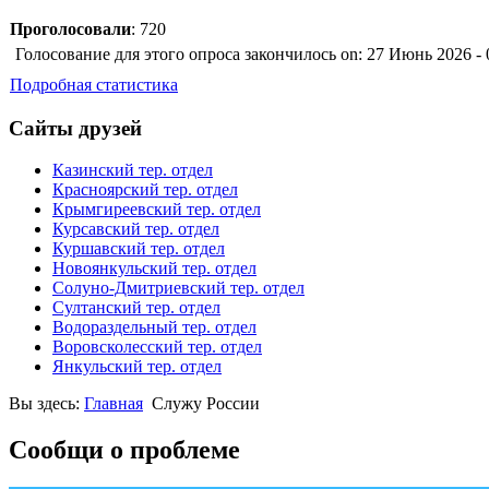
Проголосовали
: 720
Голосование для этого опроса закончилось on: 27 Июнь 2026 - 
Подробная статистика
Сайты друзей
Казинский тер. отдел
Красноярский тер. отдел
Крымгиреевский тер. отдел
Курсавский тер. отдел
Куршавский тер. отдел
Новоянкульский тер. отдел
Солуно-Дмитриевский тер. отдел
Султанский тер. отдел
Водораздельный тер. отдел
Воровсколесский тер. отдел
Янкульский тер. отдел
Вы здесь:
Главная
Служу России
Сообщи о проблеме