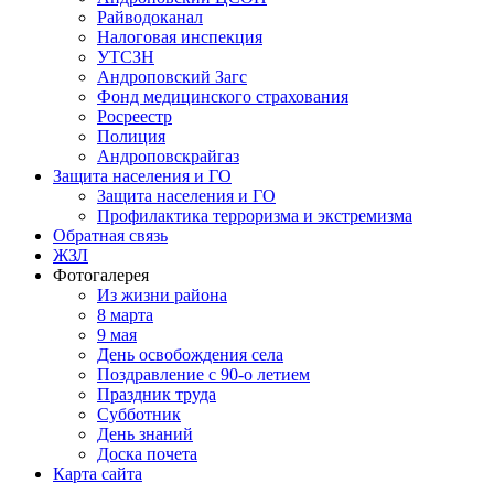
Райводоканал
Налоговая инспекция
УТСЗН
Андроповский Загс
Фонд медицинского страхования
Росреестр
Полиция
Андроповскрайгаз
Защита населения и ГО
Защита населения и ГО
Профилактика терроризма и экстремизма
Обратная связь
ЖЗЛ
Фотогалерея
Из жизни района
8 марта
9 мая
День освобождения села
Поздравление с 90-о летием
Праздник труда
Субботник
День знаний
Доска почета
Карта сайта