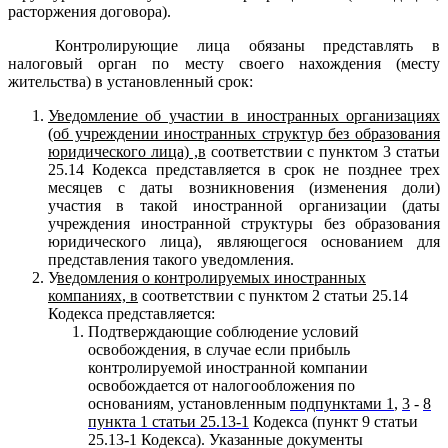
расторжения договора).
Контролирующие лица обязаны представлять в
налоговый орган по месту своего нахождения (месту
жительства) в установленный срок:
Уведомление об участии в иностранных организациях
(об учреждении иностранных структур без образования
юридического лица) ,в
соответствии с пунктом 3 статьи
25.14 Кодекса представляется в срок не позднее трех
месяцев с даты возникновения (изменения доли)
участия в такой иностранной организации (даты
учреждения иностранной структуры без образования
юридического лица), являющегося основанием для
представления такого уведомления.
У
ведомления о контролируемых иностранных
компаниях, в
соответствии с пунктом 2 статьи 25.14
Кодекса представляется:
Подтверждающие соблюдение условий
освобождения, в случае если прибыль
контролируемой иностранной компании
освобождается от налогообложения по
основаниям, установленным
подпунктами 1
,
3
-
8
пункта 1 статьи 25.13-1
Кодекса (пункт 9 статьи
25.13-1 Кодекса). Указанные документы