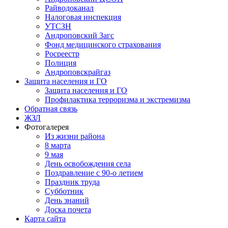
Райводоканал
Налоговая инспекция
УТСЗН
Андроповский Загс
Фонд медицинского страхования
Росреестр
Полиция
Андроповскрайгаз
Защита населения и ГО
Защита населения и ГО
Профилактика терроризма и экстремизма
Обратная связь
ЖЗЛ
Фотогалерея
Из жизни района
8 марта
9 мая
День освобождения села
Поздравление с 90-о летием
Праздник труда
Субботник
День знаний
Доска почета
Карта сайта