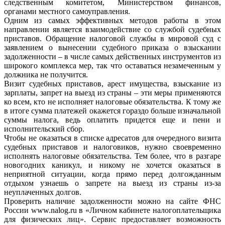
следственным комитетом, Министерством финансов,
органами местного самоуправления.
Одним из самых эффективных методов работы в этом
направлении является взаимодействие со службой судебных
приставов. Обращение налоговой службы в мировой суд с
заявлением о вынесении судебного приказа о взыскании
задолженности – в числе самых действенных инструментов из
широкого комплекса мер, так что оставаться незамеченным у
должника не получится.
Визит судебных приставов, арест имущества, взыскание из
зарплаты, запрет на выезд из страны – эти меры применяются
ко всем, кто не исполняет налоговые обязательства. К тому же
в итоге сумма платежей окажется гораздо больше изначальной
суммы налога, ведь оплатить придется еще и пени и
исполнительский сбор.
Чтобы не оказаться в списке адресатов для очередного визита
судебных приставов и налоговиков, нужно своевременно
исполнять налоговые обязательства. Тем более, что в разгаре
новогодних каникул, и никому не хочется оказаться в
неприятной ситуации, когда прямо перед долгожданным
отдыхом узнаешь о запрете на выезд из страны из-за
неуплаченных долгов.
Проверить наличие задолженности можно на сайте ФНС
России www.nalog.ru в «Личном кабинете налогоплательщика
для физических лиц». Сервис предоставляет возможность