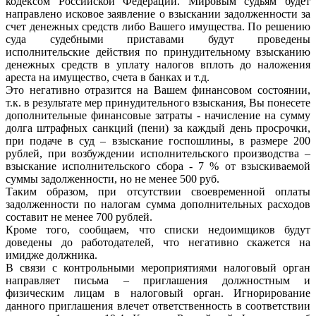
кодексом Российской Федерации. Мировым судьям будет
направлено исковое заявление о взыскании задолженности за
счет денежных средств либо Вашего имущества. По решению
суда судебными приставами будут проведены
исполнительские действия по принудительному взысканию
денежных средств в уплату налогов вплоть до наложения
ареста на имущество, счета в банках и т.д.
Это негативно отразится на Вашем финансовом состоянии,
т.к. в результате мер принудительного взыскания, Вы понесете
дополнительные финансовые затраты - начисление на сумму
долга штрафных санкций (пени) за каждый день просрочки,
при подаче в суд – взыскание госпошлины, в размере 200
рублей, при возбуждении исполнительского производства –
взыскание исполнительского сбора - 7 % от взыскиваемой
суммы задолженности, но не менее 500 руб.
Таким образом, при отсутствии своевременной оплаты
задолженности по налогам сумма дополнительных расходов
составит не менее 700 рублей.
Кроме того, сообщаем, что списки недоимщиков будут
доведены до работодателей, что негативно скажется на
имидже должника.
В связи с контрольными мероприятиями налоговый орган
направляет письма – приглашения должностным и
физическим лицам в налоговый орган. Игнорирование
данного приглашения влечет ответственность в соответствии