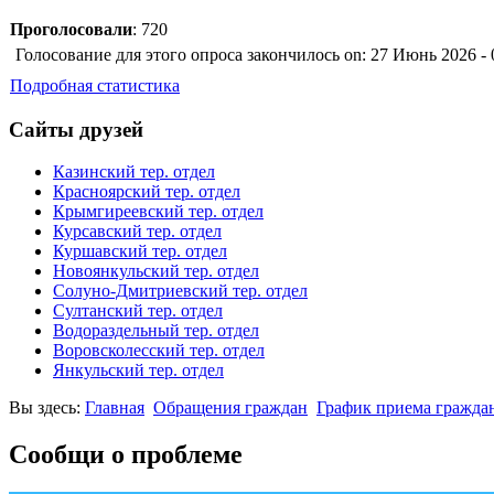
Проголосовали
: 720
Голосование для этого опроса закончилось on: 27 Июнь 2026 - 
Подробная статистика
Сайты друзей
Казинский тер. отдел
Красноярский тер. отдел
Крымгиреевский тер. отдел
Курсавский тер. отдел
Куршавский тер. отдел
Новоянкульский тер. отдел
Солуно-Дмитриевский тер. отдел
Султанский тер. отдел
Водораздельный тер. отдел
Воровсколесский тер. отдел
Янкульский тер. отдел
Вы здесь:
Главная
Обращения граждан
График приема гражда
Сообщи о проблеме