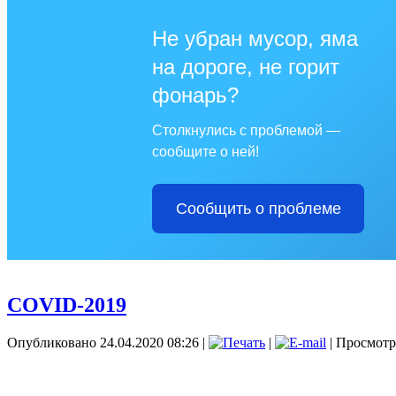
Не убран мусор, яма
на дороге, не горит
фонарь?
Столкнулись с проблемой —
сообщите о ней!
Сообщить о проблеме
COVID-2019
Опубликовано 24.04.2020 08:26
|
|
| Просмотр