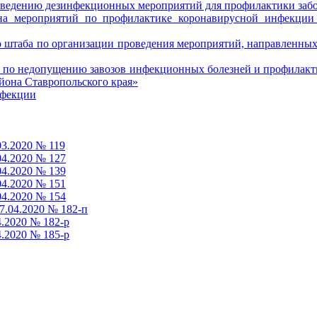
оведению дезинфекционных мероприятий для профилактики заб
а мероприятий по профилактике коронавирусной инфекции 
 штаба по организации проведения мероприятий, направленных
 по недопущению завозов инфекционных болезней и профилакт
йона Ставропольского края»
нфекции
03.2020 № 119
04.2020 № 127
04.2020 № 139
04.2020 № 151
04.2020 № 154
7.04.2020 № 182-п
4.2020 № 182-р
4.2020 № 185-р