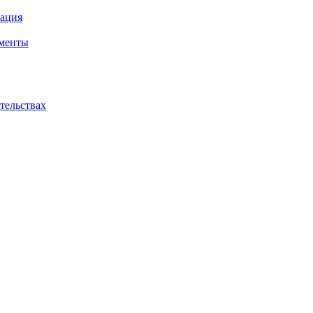
ация
ументы
ательствах