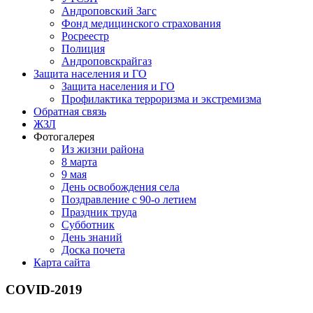
Андроповский Загс
Фонд медицинского страхования
Росреестр
Полиция
Андроповскрайгаз
Защита населения и ГО
Защита населения и ГО
Профилактика терроризма и экстремизма
Обратная связь
ЖЗЛ
Фотогалерея
Из жизни района
8 марта
9 мая
День освобождения села
Поздравление с 90-о летием
Праздник труда
Субботник
День знаний
Доска почета
Карта сайта
COVID-2019