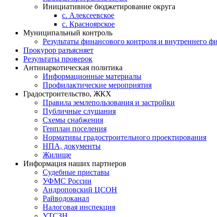
Инициативное бюджетирование округа
с. Алексеевское
с. Красноярское
Муниципальный контроль
Результаты финансового контроля и внутреннего ф
Прокурор разъясняет
Результаты проверок
Антинаркотическая политика
Информационные материалы
Профилактические мероприятия
Градостроительство, ЖКХ
Правила землепользования и застройки
Публичные слушания
Схемы снабжения
Генплан поселения
Нормативы градостроительного проектирования
НПА, документы
Жилище
Информация наших партнеров
Судебные приставы
УФМС России
Андроповский ЦСОН
Райводоканал
Налоговая инспекция
УТСЗН