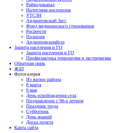
Райводоканал
Налоговая инспекция
УТСЗН
Андроповский Загс
Фонд медицинского страхования
Росреестр
Полиция
Андроповскрайгаз
Защита населения и ГО
Защита населения и ГО
Профилактика терроризма и экстремизма
Обратная связь
ЖЗЛ
Фотогалерея
Из жизни района
8 марта
9 мая
День освобождения села
Поздравление с 90-о летием
Праздник труда
Субботник
День знаний
Доска почета
Карта сайта