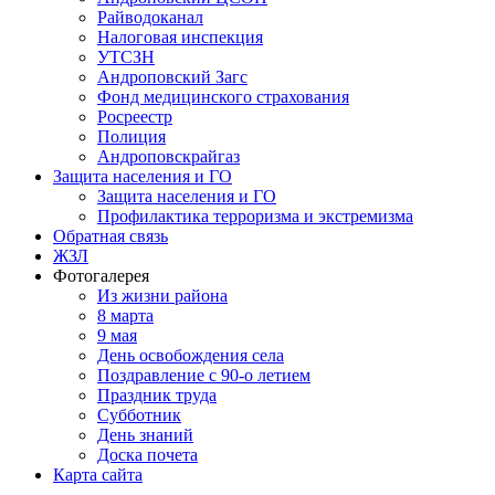
Райводоканал
Налоговая инспекция
УТСЗН
Андроповский Загс
Фонд медицинского страхования
Росреестр
Полиция
Андроповскрайгаз
Защита населения и ГО
Защита населения и ГО
Профилактика терроризма и экстремизма
Обратная связь
ЖЗЛ
Фотогалерея
Из жизни района
8 марта
9 мая
День освобождения села
Поздравление с 90-о летием
Праздник труда
Субботник
День знаний
Доска почета
Карта сайта