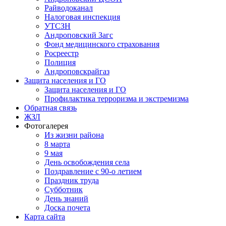
Райводоканал
Налоговая инспекция
УТСЗН
Андроповский Загс
Фонд медицинского страхования
Росреестр
Полиция
Андроповскрайгаз
Защита населения и ГО
Защита населения и ГО
Профилактика терроризма и экстремизма
Обратная связь
ЖЗЛ
Фотогалерея
Из жизни района
8 марта
9 мая
День освобождения села
Поздравление с 90-о летием
Праздник труда
Субботник
День знаний
Доска почета
Карта сайта