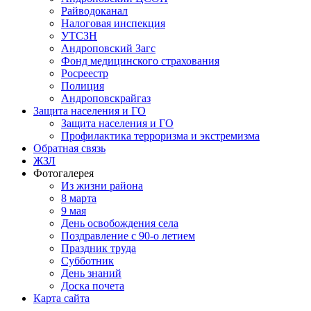
Райводоканал
Налоговая инспекция
УТСЗН
Андроповский Загс
Фонд медицинского страхования
Росреестр
Полиция
Андроповскрайгаз
Защита населения и ГО
Защита населения и ГО
Профилактика терроризма и экстремизма
Обратная связь
ЖЗЛ
Фотогалерея
Из жизни района
8 марта
9 мая
День освобождения села
Поздравление с 90-о летием
Праздник труда
Субботник
День знаний
Доска почета
Карта сайта