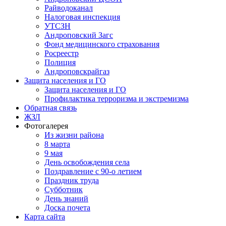
Райводоканал
Налоговая инспекция
УТСЗН
Андроповский Загс
Фонд медицинского страхования
Росреестр
Полиция
Андроповскрайгаз
Защита населения и ГО
Защита населения и ГО
Профилактика терроризма и экстремизма
Обратная связь
ЖЗЛ
Фотогалерея
Из жизни района
8 марта
9 мая
День освобождения села
Поздравление с 90-о летием
Праздник труда
Субботник
День знаний
Доска почета
Карта сайта