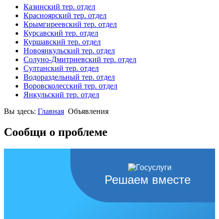
Казинский тер. отдел
Красноярский тер. отдел
Крымгиреевский тер. отдел
Курсавский тер. отдел
Куршавский тер. отдел
Новоянкульский тер. отдел
Солуно-Дмитриевский тер. отдел
Султанский тер. отдел
Водораздельный тер. отдел
Воровсколесский тер. отдел
Янкульский тер. отдел
Вы здесь:
Главная
Объявления
Сообщи о проблеме
Решаем вместе