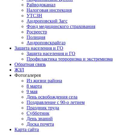
Райводоканал
Налоговая инспекция
УТСЗН
Андроповский Загс
Фонд медицинского страхования
Росреестр
Полиция
Андроповскрайгаз
Защита населения и ГО
Защита населения и ГО
Профилактика терроризма и экстремизма
Обратная связь
ЖЗЛ
Фотогалерея
Из жизни района
8 марта
9 мая
День освобождения села
Поздравление с 90-о летием
Праздник труда
Субботник
День знаний
Доска почета
Карта сайта