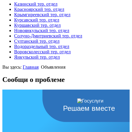
Казинский тер. отдел
Красноярский тер. отдел
Крымгиреевский тер. отдел
Курсавский тер. отдел
Куршавский тер. отдел
Новоянкульский тер. отдел
Солуно-Дмитриевский тер. отдел
Султанский тер. отдел
Водораздельный тер. отдел
Воровсколесский тер. отдел
Янкульский тер. отдел
Вы здесь:
Главная
Объявления
Сообщи о проблеме
Решаем вместе