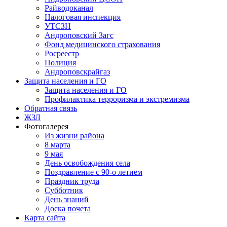
Райводоканал
Налоговая инспекция
УТСЗН
Андроповский Загс
Фонд медицинского страхования
Росреестр
Полиция
Андроповскрайгаз
Защита населения и ГО
Защита населения и ГО
Профилактика терроризма и экстремизма
Обратная связь
ЖЗЛ
Фотогалерея
Из жизни района
8 марта
9 мая
День освобождения села
Поздравление с 90-о летием
Праздник труда
Субботник
День знаний
Доска почета
Карта сайта