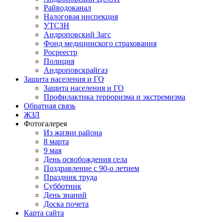
Райводоканал
Налоговая инспекция
УТСЗН
Андроповский Загс
Фонд медицинского страхования
Росреестр
Полиция
Андроповскрайгаз
Защита населения и ГО
Защита населения и ГО
Профилактика терроризма и экстремизма
Обратная связь
ЖЗЛ
Фотогалерея
Из жизни района
8 марта
9 мая
День освобождения села
Поздравление с 90-о летием
Праздник труда
Субботник
День знаний
Доска почета
Карта сайта