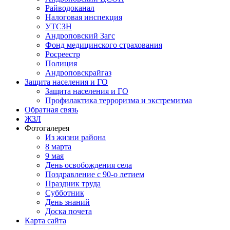
Райводоканал
Налоговая инспекция
УТСЗН
Андроповский Загс
Фонд медицинского страхования
Росреестр
Полиция
Андроповскрайгаз
Защита населения и ГО
Защита населения и ГО
Профилактика терроризма и экстремизма
Обратная связь
ЖЗЛ
Фотогалерея
Из жизни района
8 марта
9 мая
День освобождения села
Поздравление с 90-о летием
Праздник труда
Субботник
День знаний
Доска почета
Карта сайта