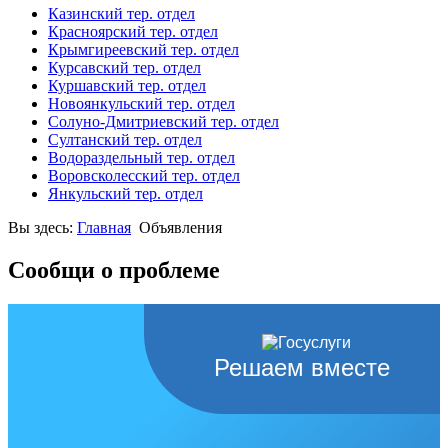
Казинский тер. отдел
Красноярский тер. отдел
Крымгиреевский тер. отдел
Курсавский тер. отдел
Куршавский тер. отдел
Новоянкульский тер. отдел
Солуно-Дмитриевский тер. отдел
Султанский тер. отдел
Водораздельный тер. отдел
Воровсколесский тер. отдел
Янкульский тер. отдел
Вы здесь:
Главная
Объявления
Сообщи о проблеме
Решаем вместе