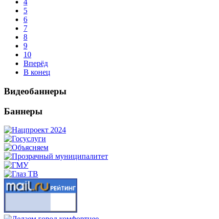
4
5
6
7
8
9
10
Вперёд
В конец
Видеобаннеры
Баннеры