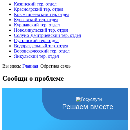
Казинский тер. отдел
Красноярский тер. отдел
Крымгиреевский тер. отдел
Курсавский тер. отдел
Куршавский тер. отдел
Новоянкульский тер. отдел
Солуно-Дмитриевский тер. отдел
Султанский тер. отдел
Водораздельный тер. отдел
Воровсколесский тер. отдел
Янкульский тер. отдел
Вы здесь:
Главная
Обратная связь
Сообщи о проблеме
Решаем вместе