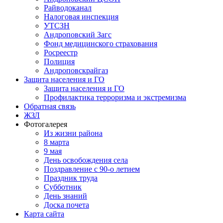
Райводоканал
Налоговая инспекция
УТСЗН
Андроповский Загс
Фонд медицинского страхования
Росреестр
Полиция
Андроповскрайгаз
Защита населения и ГО
Защита населения и ГО
Профилактика терроризма и экстремизма
Обратная связь
ЖЗЛ
Фотогалерея
Из жизни района
8 марта
9 мая
День освобождения села
Поздравление с 90-о летием
Праздник труда
Субботник
День знаний
Доска почета
Карта сайта