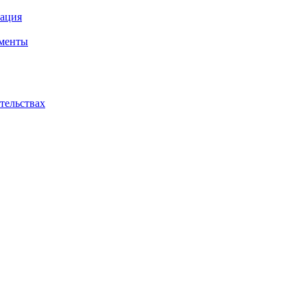
ация
ументы
ательствах