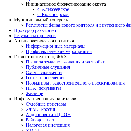
Инициативное бюджетирование округа
с. Алексеевское
с. Красноярское
Муниципальный контроль
Результаты финансового контроля и внутреннего ф
Прокурор разъясняет
Результаты проверок
Антинаркотическая политика
Информационные материалы
Профилактические мероприятия
Градостроительство, ЖКХ
Правила землепользования и застройки
Публичные слушания
Схемы снабжения
Генплан поселения
Нормативы градостроительного проектирования
НПА, документы
Жилище
Информация наших партнеров
Судебные приставы
УФМС России
Андроповский ЦСОН
Райводоканал
Налоговая инспекция
УТСЗН