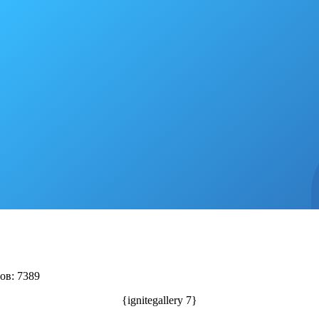
ов: 7389
{ignitegallery 7}