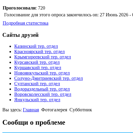
Проголосовали
: 720
Голосование для этого опроса закончилось on: 27 Июнь 2026 - 
Подробная статистика
Сайты друзей
Казинский тер. отдел
Красноярский тер. отдел
Крымгиреевский тер. отдел
Курсавский тер. отдел
Куршавский тер. отдел
Новоянкульский тер. отдел
Солуно-Дмитриевский тер. отдел
Султанский тер. отдел
Водораздельный тер. отдел
Воровсколесский тер. отдел
Янкульский тер. отдел
Вы здесь:
Главная
Фотогалерея
Субботник
Сообщи о проблеме