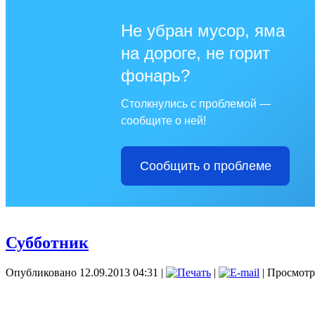
Не убран мусор, яма
на дороге, не горит
фонарь?
Столкнулись с проблемой —
сообщите о ней!
Сообщить о проблеме
Субботник
Опубликовано 12.09.2013 04:31
|
|
| Просмотр