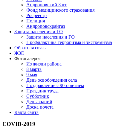
Андроповский Загс
Фонд медицинского страхования
Росреестр
Полиция
Андроповскрайгаз
Защита населения и ГО
Защита населения и ГО
Профилактика терроризма и экстремизма
Обратная связь
ЖЗЛ
Фотогалерея
Из жизни района
8 марта
9 мая
День освобождения села
Поздравление с 90-о летием
Праздник труда
Субботник
День знаний
Доска почета
Карта сайта
COVID-2019