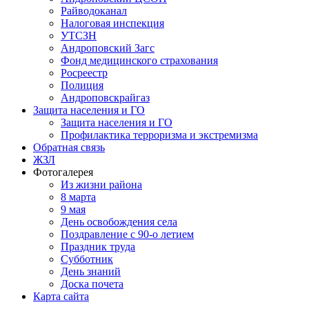
Райводоканал
Налоговая инспекция
УТСЗН
Андроповский Загс
Фонд медицинского страхования
Росреестр
Полиция
Андроповскрайгаз
Защита населения и ГО
Защита населения и ГО
Профилактика терроризма и экстремизма
Обратная связь
ЖЗЛ
Фотогалерея
Из жизни района
8 марта
9 мая
День освобождения села
Поздравление с 90-о летием
Праздник труда
Субботник
День знаний
Доска почета
Карта сайта